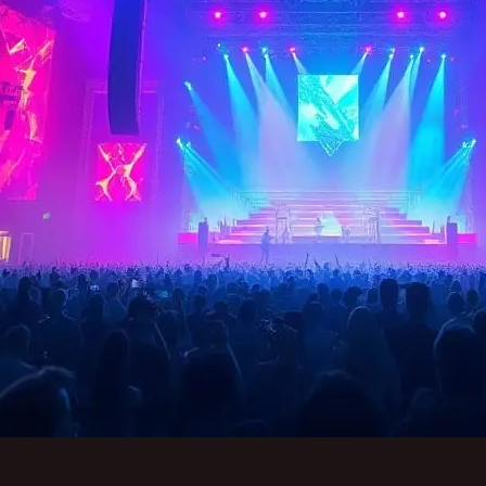
em:
den und Crews
er Job-Hopping-Mentalität