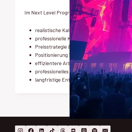
Im Next Level Programm lernst du unter ander
realistische Kalkulationen
professionelle Kundenkommunikation
Preisstrategie & Tagessätze
Positionierung in der Branche
effizientere Arbeitsabläufe
professionelles Auftreten gegenüber Kun
langfristige Entwicklung statt kurzfristig